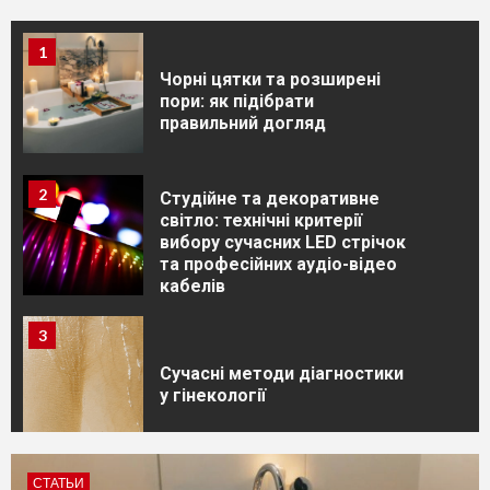
1
Чорні цятки та розширені
пори: як підібрати
правильний догляд
2
Студійне та декоративне
світло: технічні критерії
вибору сучасних LED стрічок
та професійних аудіо-відео
кабелів
3
Сучасні методи діагностики
у гінекології
4
СТАТЬИ